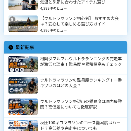
気温と季節に合わせたアイテム選び
4,388件のビュー
【ウルトラマラソン初心者】 おすすめ大会
5
は？安心して楽しめる選び方ガイド
4,386件のビュー
最新記事
村岡ダブルフルウルトラランニングの完走率
が激低な理由！難易度や累積標高もチェック
ウルトラマラソンの難易度ランキング！一番
キツいのはどの大会？
ウルトラマラソン野辺山の難易度は国内最難
関？高低差についても徹底解説
秋田100キロマラソンのコース難易度はハー
ド？高低差や完走率についても