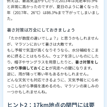
例えば、最高気温が9℃だった2013年は完走率93.9%
と非常に高かったのですが、夏日のように暑くなった
年（2017年、26℃）は86.3%まで下がってしまいまし
た。
暑さ対策は万全にしておきましょう
「たかが数度の違いでしょ？」と思うかもしれません
が、マラソンにおいて暑さは大敵です。
もし予報で気温が高くなりそうなら、水分補給をこま
めに摂ることはもちろん、ウェアを涼しいものにした
り、帽子やサングラスを用意したりと、
暑さ対策をし
っかり準備しておくこと
が完走への鍵になります。
逆に、雨が降って寒い年もあるかもしれません。
どんな天気でも対応できるように、天気予報とにらめ
っこしながら準備を進めるのも、マラソンの楽しみの
一つかもしれませんね。
ヒント2：17km地点の関門には要