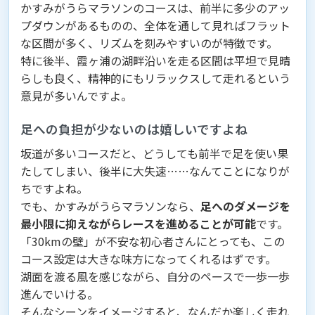
かすみがうらマラソンのコースは、前半に多少のアッ
プダウンがあるものの、全体を通して見ればフラット
な区間が多く、リズムを刻みやすいのが特徴です。
特に後半、霞ヶ浦の湖畔沿いを走る区間は平坦で見晴
らしも良く、精神的にもリラックスして走れるという
意見が多いんですよ。
足への負担が少ないのは嬉しいですよね
坂道が多いコースだと、どうしても前半で足を使い果
たしてしまい、後半に大失速……なんてことになりが
ちですよね。
でも、かすみがうらマラソンなら、
足へのダメージを
最小限に抑えながらレースを進めることが可能
です。
「30kmの壁」が不安な初心者さんにとっても、この
コース設定は大きな味方になってくれるはずです。
湖面を渡る風を感じながら、自分のペースで一歩一歩
進んでいける。
そんなシーンをイメージすると、なんだか楽しく走れ